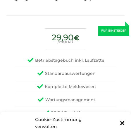
29,90
€
/Monat
Betriebstagebuch inkl. Laufzettel
Standardauswertungen
Komplette Meldewesen
Wartungsmanagement
PDF-/ Excel-Listen
Cookie-Zustimmung
FAQ
verwalten